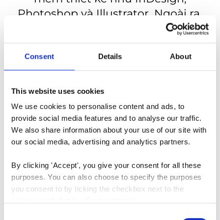
Photoshop và Illustrator. Ngoài ra,
bạn cần có kỹ năng sử dụng
Microsoft Office, bao gồm cả
PowerPoint. Khả năng thiết kế hoạt
Consent
Details
About
hoạ hoặc stop-motion sẽ là một lợi
thế lớn.
This website uses cookies
We use cookies to personalise content and ads, to 
provide social media features and to analyse our traffic. 
THỜI GIAN THỰC TẬP:
We also share information about your use of our site with 
our social media, advertising and analytics partners.
Tuỳ theo thoả thuận, Kỳ thực tập
của bạn sẽ kéo dài từ 3-6 tháng,
By clicking 'Accept', you give your consent for all these 
purposes. You can also choose to specify the purposes 
không trả lương.
you consent to by ticking the checkbox next to the 
purpose and clicking 'Save settings'.
Tại InBold, chúng tôi phát triển ý
Consent