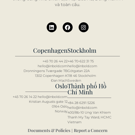
và toàn cầu.
Copenhagen
Stockholm
+45 70 26 44 22
+46 70-622 31 75
hello@inbold.com
hello@inbold.com
Dronningens Tværgade 7B
Götgatan 22A
1302 Copenhagen K
118 46 Stockholm
Đan Mạch
Sweden
Oslo
Thành phố Hồ
Chí Minh
+45 70 26 14 22 hello@inbold.com
Kristian Augusts gate 12
+84 2
8 6
291 5226
0164 Oslo
hello@inbold.com
Norway
400/8b-10 Ung Van Khiem
Thanh My Tay Ward, HCMC
Vietnam
Documents & Policies
Report a Concern
|