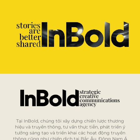
Tại InBold, chúng tôi xây dựng chiến lược thương
hiệu và truyền thông, tư vấn thực tiễn, phát triển ý
tưởng sáng tạo và triển khai các hoạt động truyền
thông cũng như chiến dịch tại Bắc Âu, Đông Nam Á