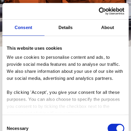
Consent
Details
About
Uoppfordret
This website uses cookies
We use cookies to personalise content and ads, to 
søknad
provide social media features and to analyse our traffic. 
We also share information about your use of our site with 
our social media, advertising and analytics partners.
Vi er alltid på utkikk etter nye talenter.
By clicking 'Accept', you give your consent for all these 
purposes. You can also choose to specify the purposes 
Hvis du tror at du har det som skal til for å jobbe på en
you consent to by ticking the checkbox next to the 
dynamisk arbeidsplass med høyt tempo, vil vi gjerne
purpose and clicking 'Save settings'.
høre fra deg.
Consent
You may withdraw your consent at any time by clicking 
Necessary
Selection