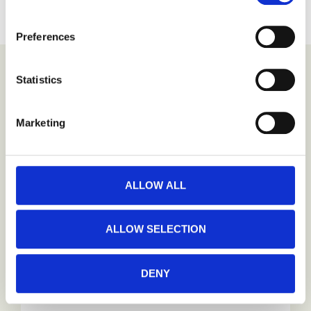
the small icon at the bottom left corner of the website.
UTFORSK
MER
Preferences
You can read more about how we use cookies and other 
technologies and how we collect and process personal 
La oss ta en prat
data by clicking the link.
Statistics
Google Privacy Policy
Navn
Marketing
Din e-mail
ALLOW ALL
ALLOW SELECTION
Beskjed
DENY