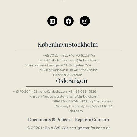
København
Stockholm
+45 70 26 44 22
+46 70-622 31 75
hello@inbold.com
hello@inbold.com
Dronningens Tværgade 7B
Götgatan 22A
1302 København K
118 46 Stockholm
Danmark
Sweden
Oslo
Saigon
+45 70 26 14 22 hello@inbold.com
+84 2
8 6
291 5226
Kristian Augusts gate 12
hello@inbold.com
0164 Oslo
400/8b-10 Ung Van Khiem
Norway
Thanh My Tay Ward, HCMC
Vietnam
Documents & Policies
Report a Concern
|
© 2026 InBold A/S. Alle rettigheter forbeholdt